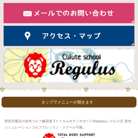
タップでメニューが開きます
ホーム
初めての方
コース & 料金
スタッフ紹介
お知らせ
ご利用者・生徒さんの声
ゴルフ工房
カフェ紹介
スタジオ紹介
野田市愛宕の室内ゴルフ練習場【トータルボディサポートRegulus(レグルス)】室内
利用者インタビュー
よくある質問
お問い合わせ
シミュレーションゴルフでレッスン・スクール可能。
プライバシーポリシー
ゴルフ用語
サイトマップ