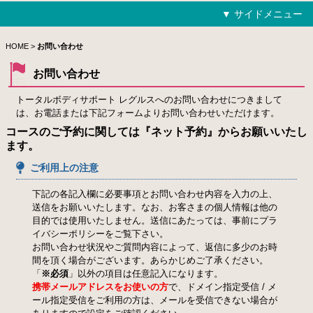
▼ サイドメニュー
HOME
HOME
>
お問い合わせ
お問い合わせ
トライコース
トータルボディサポート レグルスへのお問い合わせにつきまして
は、お電話または下記フォームよりお問い合わせいただけます。
ジュニアコース
コースのご予約に関しては『
ネット予約
』からお願いいたし
ます。
アプローチ克服コース
ご利用上の注意
飛距離アップ矯正コース
下記の各記入欄に必要事項とお問い合わせ内容を入力の上、
バンカー＆パター攻略コース
送信をお願いいたします。なお、お客さまの個人情報は他の
目的では使用いたしません。送信にあたっては、事前に
プラ
100切りゴルフレッスンコース
イバシーポリシーをご覧下さい。
お問い合わせ状況やご質問内容によって、返信に多少のお時
ラウンドレッスンコース
間を頂く場合がございます。あらかじめご了承ください。
「
※必須
」以外の項目は任意記入になります。
フリー練習
携帯メールアドレスをお使いの方
で、ドメイン指定受信 / メ
ール指定受信をご利用の方は、メールを受信できない場合が