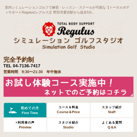
室内シミュレーションゴルフで練習・レッスン・スクールが可能な【トータルボデ
ィサポートRegulus(レグルス)】野田市愛宕駅から徒歩5分。
完全予約制
TEL 04-7136-7417
営業時間 9:30〜21:30 年中無休
コース＆料金
スタッフ紹介
初めての方
Course＆Price
Staff
First Time
>利用者の声
スタジオ紹介
よくある質問
Preview
Studio
Q＆A