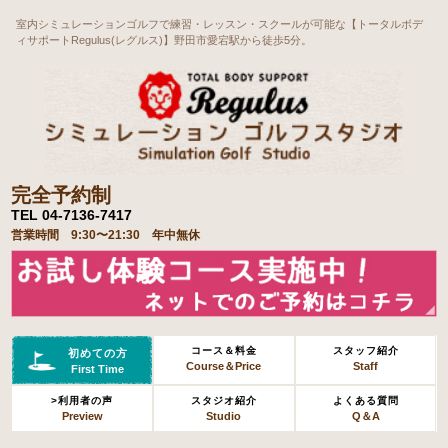
室内シミュレーションゴルフで練習・レッスン・スクールが可能な【トータルボデ
ィサポートRegulus(レグルス)】野田市愛宕駅から徒歩5分。
完全予約制
TEL 04-7136-7417
営業時間 9:30〜21:30 年中無休
コース＆料金
スタッフ紹介
初めての方
Course＆Price
Staff
First Time
>利用者の声
スタジオ紹介
よくある質問
Preview
Studio
Q＆A