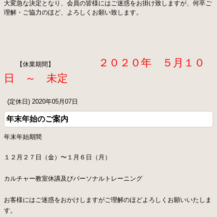
大変急な決定となり、会員の皆様にはご迷惑をお掛け致しますが、何卒ご
カフェ紹介
アクセスマップ
理解・ご協力のほど、よろしくお願い致します。
スタッフ紹介
ゴルフ工房
ネット予約
利用者の声
２０２０年 ５月１０
お知らせ
よくある質問
【休業期間】
日 ～ 未定
ゴルフ用語集
お問い合わせ
プライバシーポリシー
サイトマップ
(定休日) 2020年05月07日
年末年始のご案内
年末年始期間
１２月２７日（金）〜１月６日（月）
カルチャー教室休講及びパーソナルトレーニング
お客様にはご迷惑をおかけしますがご理解のほどよろしくお願いいたしま
す。