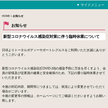
▼ サイドメニュー
HOME
HOME
>
お知らせ
お知らせ
トライコース
新型コロナウイルス感染症対策に伴う臨時休業について
ジュニアコース
日頃よりトータルボディーサポートレグルスをご利用いただき誠にありが
アプローチ克服コース
とうございます。
飛距離アップ矯正コース
新型コロナウイルス感染症(COVID-19)の感染予防に万全を尽くすよう、会
バンカー＆パター攻略コース
員の皆様及び従業員の健康と安全確保のため、下記の通り臨時休業させて
いただきます。
100切りゴルフレッスンコース
今後の対応内容、期間等につきましては、状況により変更させていただく
ラウンドレッスンコース
場合がございます。
今後の変更等の情報は、ホームページにてご確認くださいますようお願い
フリー練習
致します。