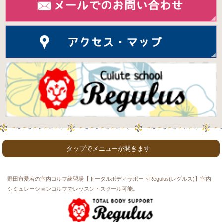
タップでメニューが開きます
ホーム
初めての方
コース & 料金
スタッフ紹介
お知らせ
ご利用者・生徒さんの声
ゴルフ工房
カフェ紹介
スタジオ紹介
野田市愛宕の室内ゴルフ練習場【トータルボディサポートRegulus(レグルス)】室内
利用者インタビュー
よくある質問
お問い合わせ
シミュレーションゴルフでレッスン・スクール可能。
プライバシーポリシー
ゴルフ用語
サイトマップ